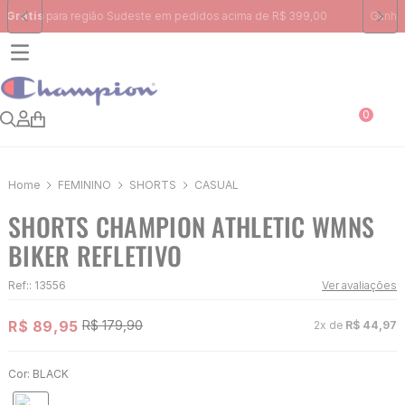
Ganhe 10% na primeira compra, utilizando o cupom:
PRIMEIRA10
0
FEMININO
SHORTS
CASUAL
SHORTS CHAMPION ATHLETIC WMNS
BIKER REFLETIVO
Ref:
:
13556
Ver avaliações
R$
89
,
95
R$
179
,
90
2
x de
R$
44
,
97
Cor:
BLACK