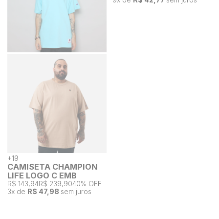
+
19
CAMISETA CHAMPION
LIFE LOGO C EMB
R$ 143,94
R$ 239,90
40% OFF
3
x de
R$ 47,98
sem juros