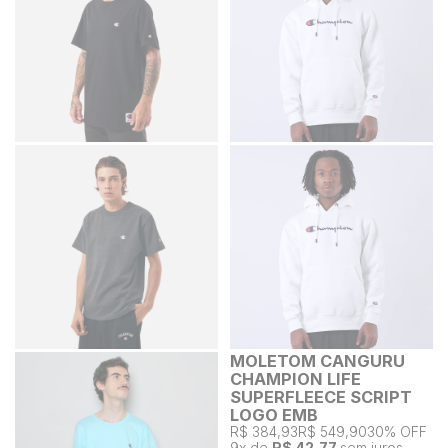
MOLETOM CANGURU
CHAMPION LIFE
SUPERFLEECE SCRIPT
LOGO EMB
R$ 384,93
R$ 549,90
30% OFF
9
x de
R$ 42,77
sem juros