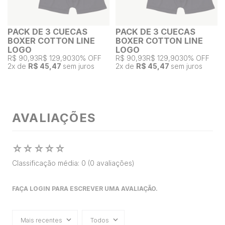
PACK DE 3 CUECAS
PACK DE 3 CUECAS
BOXER COTTON LINE
BOXER COTTON LINE
LOGO
LOGO
R$ 90,93
R$ 129,90
30% OFF
R$ 90,93
R$ 129,90
30% OFF
2
x de
R$ 45,47
sem juros
2
x de
R$ 45,47
sem juros
AVALIAÇÕES
☆
☆
☆
☆
☆
Classificação média: 0
(0 avaliações)
FAÇA LOGIN PARA ESCREVER UMA AVALIAÇÃO.
Mais recentes
Todos