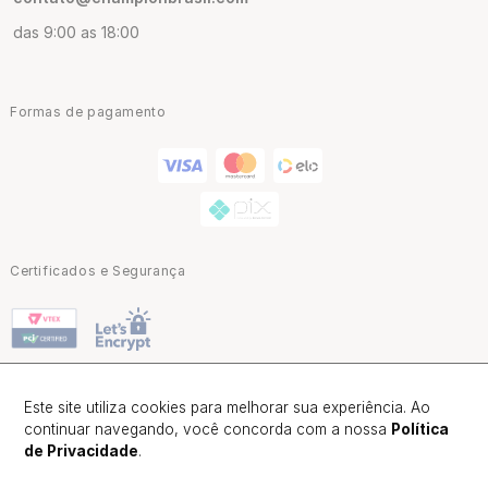
das 9:00 as 18:00
Formas de pagamento
Certificados e Segurança
Este site utiliza cookies para melhorar sua experiência. Ao
continuar navegando, você concorda com a nossa
Política
Champion Brasil | CNPJ: 02.047.418/0001-80 |Alameda Barão de
Piracicaba 601 - São Paulo - SP, Brasil | CEP: 01125-001
de Privacidade
.