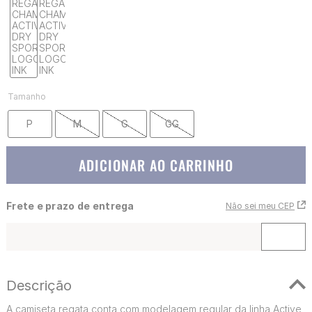
Tamanho
P
M
G
GG
ADICIONAR AO CARRINHO
Frete e prazo de entrega
Não sei meu CEP
Descrição
A camiseta regata conta com modelagem regular da linha Active