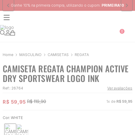
Frete Grátis
para região Sudeste em pedidos acima de R$ 399,00
0
MASCULINO
CAMISETAS
REGATA
CAMISETA REGATA CHAMPION ACTIVE
DRY SPORTSWEAR LOGO INK
Ref:
:
26764
Ver avaliações
R$
59
,
95
R$
119
,
90
1
x de
R$
59
,
95
Cor:
WHITE