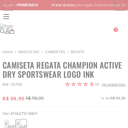
Frete Grátis
para região Sudeste em pedidos acima de R$ 399,00
0
MASCULINO
CAMISETAS
REGATA
CAMISETA REGATA CHAMPION ACTIVE
DRY SPORTSWEAR LOGO INK
☆
☆
☆
☆
☆
(
0
)
Ref:
:
26768
Ver avaliações
R$
59
,
95
R$
119
,
90
1
x de
R$
59
,
95
Cor:
ATHLETIC NAVY