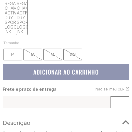
Tamanho
P
M
G
GG
ADICIONAR AO CARRINHO
Frete e prazo de entrega
Não sei meu CEP
Descrição