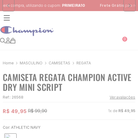
Frete Grátis
para região Sudeste em pedidos acima de R$ 399,00
0
MASCULINO
CAMISETAS
REGATA
CAMISETA REGATA CHAMPION ACTIVE
DRY MINI SCRIPT
Ref:
:
26568
Ver avaliações
R$
49
,
95
R$
99
,
90
1
x de
R$
49
,
95
Cor:
ATHLETIC NAVY