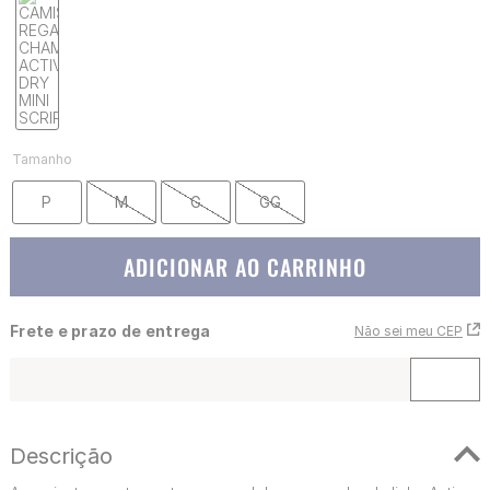
Tamanho
P
M
G
GG
ADICIONAR AO CARRINHO
Frete e prazo de entrega
Não sei meu CEP
Descrição