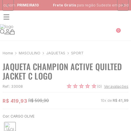
Frete Grátis
para região Sudeste em pedidos acima de R$ 399,00
0
MASCULINO
JAQUETAS
SPORT
JAQUETA CHAMPION ACTIVE QUILTED
JACKET C LOGO
☆
☆
☆
☆
☆
(
0
)
Ref:
:
33008
Ver avaliações
R$
419
,
93
R$
599
,
90
10
x de
R$
41
,
99
Cor:
CARGO OLIVE