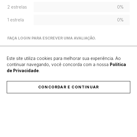
2 estrelas
0%
1 estrela
0%
FAÇA LOGIN PARA ESCREVER UMA AVALIAÇÃO.
Mais recentes
Todos
Este site utiliza cookies para melhorar sua experiência. Ao
continuar navegando, você concorda com a nossa
Política
de Privacidade
.
Carregando avaliações…
CONCORDAR E CONTINUAR
ÚLTIMOS LANÇAMENTOS