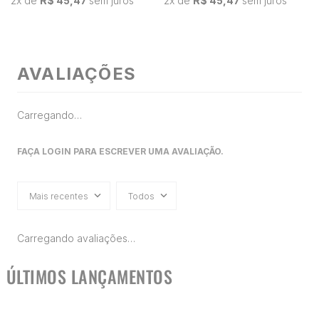
2
x de
R$ 45,47
sem juros
2
x de
R$ 45,47
sem juros
AVALIAÇÕES
Carregando…
FAÇA LOGIN PARA ESCREVER UMA AVALIAÇÃO.
Mais recentes
Todos
Carregando avaliações…
ÚLTIMOS LANÇAMENTOS