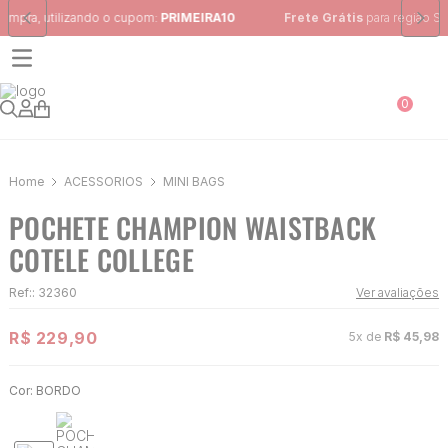
Frete Grátis
para região Sudeste em pedidos acima de R$ 399,00
0
ACESSÓRIOS
MINI BAGS
POCHETE CHAMPION WAISTBACK
COTELE COLLEGE
Ref:
:
32360
Ver avaliações
R$
229
,
90
5
x de
R$
45
,
98
Cor:
BORDO