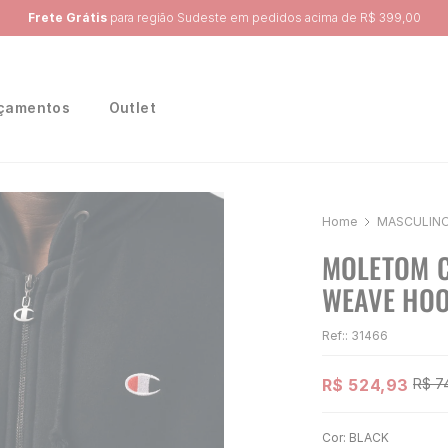
Ganhe 10% na primeira compra, utilizando o cupom:
PRIMEIRA10
çamentos
Outlet
MASCULIN
MOLETOM C
WEAVE HOO
Ref:
:
31466
R$
524
,
93
R$
7
Cor:
BLACK