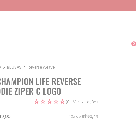
0
O
BLUSAS
Reverse Weave
HAMPION LIFE REVERSE
DIE ZIPER C LOGO
☆
☆
☆
☆
☆
(
0
)
Ver avaliações
49
,
90
10
x de
R$
52
,
49