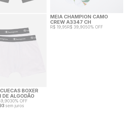
MEIA CHAMPION CAMO
CREW A3347 CH
R$ 19,95
R$ 39,90
50% OFF
2 CUECAS BOXER
 DE ALGODÃO
89,90
30% OFF
93
sem juros