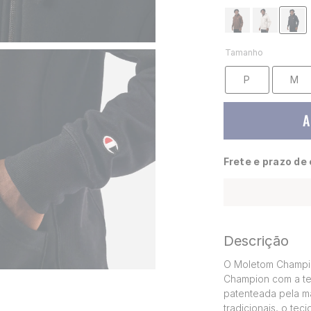
Tamanho
P
M
A
Frete e prazo de
Descrição
O Moletom Champio
Champion com a te
patenteada pela m
tradicionais, o te