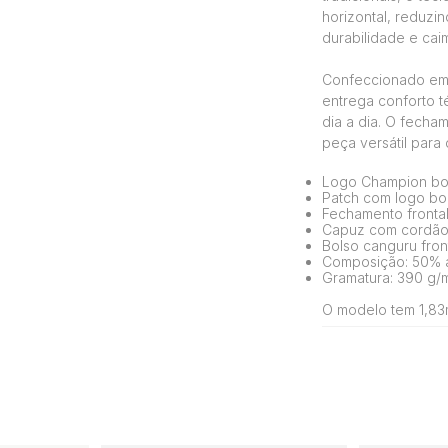
horizontal, reduzi
durabilidade e ca
Confeccionado em 
entrega conforto t
dia a dia. O fecha
peça versátil para
Logo Champion bo
Patch com logo bo
Fechamento frontal
Capuz com cordão 
Bolso canguru fron
Composição: 50% a
Gramatura: 390 g/
O modelo tem 1,83m