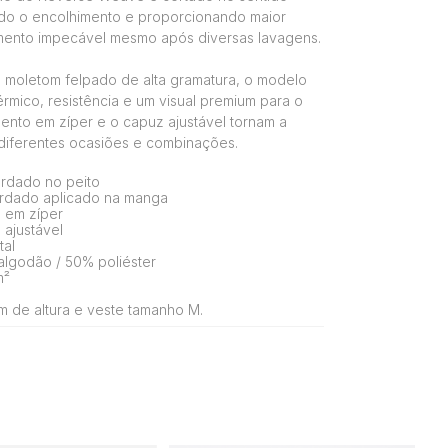
ndo o encolhimento e proporcionando maior
imento impecável mesmo após diversas lavagens.
moletom felpado de alta gramatura, o modelo
érmico, resistência e um visual premium para o
mento em zíper e o capuz ajustável tornam a
 diferentes ocasiões e combinações.
rdado no peito
rdado aplicado na manga
 em zíper
ajustável
tal
lgodão / 50% poliéster
m²
 de altura e veste tamanho M.