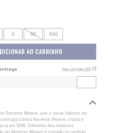
G
GG
XGG
DICIONAR AO CARRINHO
 entrega
Não sei meu CEP
n Reverse Weave, une o visual clássico da
cnologia icônica Reverse Weave, criada e
arca em 1938. Diferente dos moletons
cido do Reverse Weave é cortado no sentido