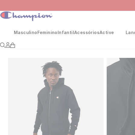
Masculino
Feminino
Infantil
Acessórios
Active
Lan