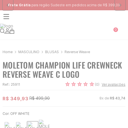
Frete Grátis
para região Sudeste em pedidos acima de R$ 399,00
0
MASCULINO
BLUSAS
Reverse Weave
MOLETOM CHAMPION LIFE CREWNECK
REVERSE WEAVE C LOGO
☆
☆
☆
☆
☆
(
0
)
Ref:
:
25911
Ver avaliações
R$
349
,
93
R$
499
,
90
8
x de
R$
43
,
74
Cor:
OFF WHITE