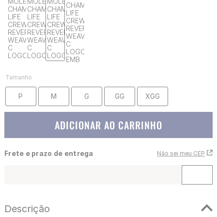
Tamanho
P
M
G
GG
XGG
ADICIONAR AO CARRINHO
Frete e prazo de entrega
Não sei meu CEP
Descrição