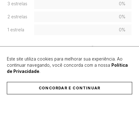
3 estrelas
0%
2 estrelas
0%
1 estrela
0%
FAÇA LOGIN PARA ESCREVER UMA AVALIAÇÃO.
Este site utiliza cookies para melhorar sua experiência. Ao
continuar navegando, você concorda com a nossa
Política
Mais recentes
Todos
de Privacidade
.
Nenhuma avaliação
CONCORDAR E CONTINUAR
ÚLTIMOS LANÇAMENTOS