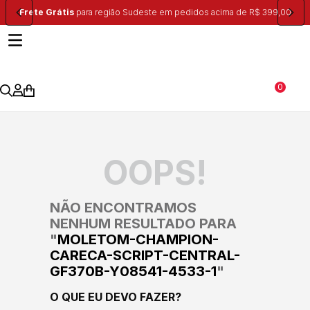
Frete Grátis
para região Sudeste em pedidos acima de R$ 399,00
0
OOPS!
NÃO ENCONTRAMOS
NENHUM RESULTADO PARA
"
MOLETOM-CHAMPION-
CARECA-SCRIPT-CENTRAL-
GF370B-Y08541-4533-1
"
O QUE EU DEVO FAZER?
Verifique os termos digitados.