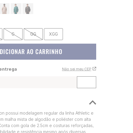
G
GG
XGG
DICIONAR AO CARRINHO
 entrega
Não sei meu CEP
 possui modelagem regular da linha Athletic e
 malha mista de algodão e poliéster com alta
Conta com gola de 2.5cm e costuras reforçadas,
bilidade e resistência mesmo após diversas