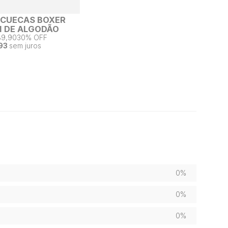
2 CUECAS BOXER
 DE ALGODÃO
89,90
30% OFF
93
sem juros
0%
0%
0%