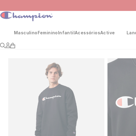
Masculino
Feminino
Infantil
Acessórios
Active
Lan