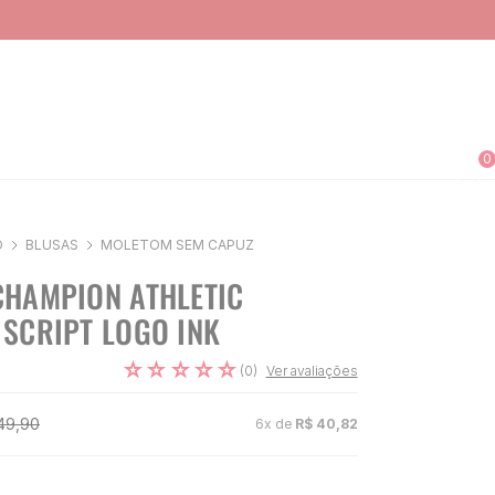
0
O
BLUSAS
MOLETOM SEM CAPUZ
HAMPION ATHLETIC
SCRIPT LOGO INK
☆
☆
☆
☆
☆
(
0
)
Ver avaliações
49
,
90
6
x de
R$
40
,
82