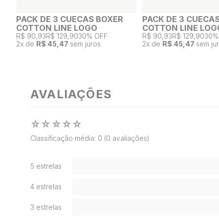
PACK DE 3 CUECAS BOXER
PACK DE 3 CUECA
COTTON LINE LOGO
COTTON LINE LOG
R$ 90,93
R$ 129,90
30% OFF
R$ 90,93
R$ 129,90
30%
2
x de
R$ 45,47
sem juros
2
x de
R$ 45,47
sem ju
AVALIAÇÕES
☆
☆
☆
☆
☆
Classificação média: 0
(0 avaliações)
5 estrelas
4 estrelas
3 estrelas