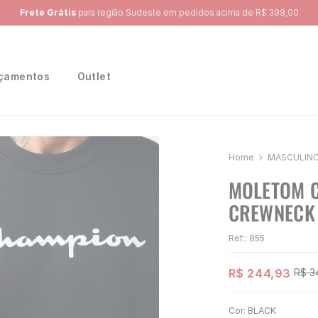
Ganhe 10% na primeira compra, utilizando o cupom:
PRIMEIRA10
çamentos
Outlet
MASCULIN
MOLETOM C
CREWNECK 
Ref:
:
855
R$
244
,
93
R$
3
Cor:
BLACK