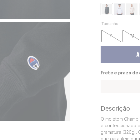
Tamanho
P
M
A
Frete e prazo de
Descrição
O moletom Champion
é confeccionado em
gramatura (320g). 
que garantem dura