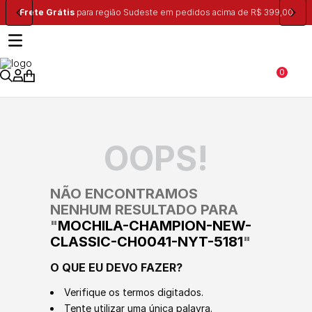
Frete Grátis
para região Sudeste em pedidos acima de R$ 399,00
0
OOPS!
NÃO ENCONTRAMOS
NENHUM RESULTADO PARA
"
MOCHILA-CHAMPION-NEW-
CLASSIC-CH0041-NYT-5181
"
O QUE EU DEVO FAZER?
Verifique os termos digitados.
Tente utilizar uma única palavra.