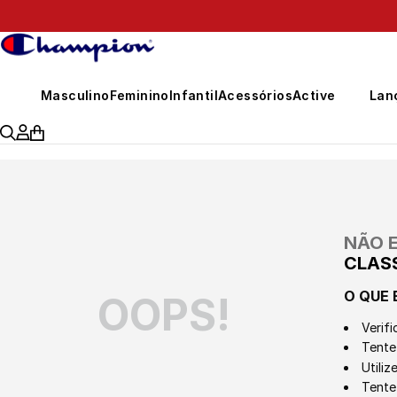
399,00
Masculino
Feminino
Infantil
Acessórios
Active
Lan
NÃO 
CLAS
O QUE 
OOPS!
Verifi
Tente 
Utili
Tente