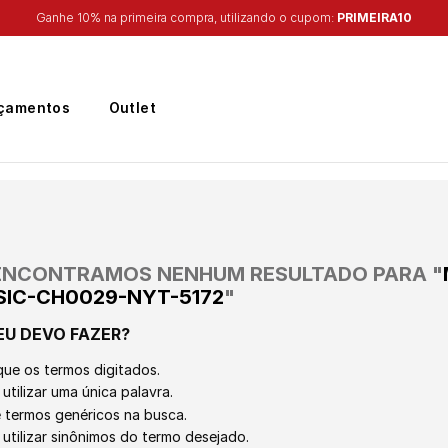
Ganhe 10% na primeira compra, utilizando o cupom:
PRIMEIRA10
çamentos
Outlet
ENCONTRAMOS NENHUM RESULTADO PARA "
SIC-CH0029-NYT-5172
"
EU DEVO FAZER?
que os termos digitados.
utilizar uma única palavra.
ze termos genéricos na busca.
 utilizar sinônimos do termo desejado.