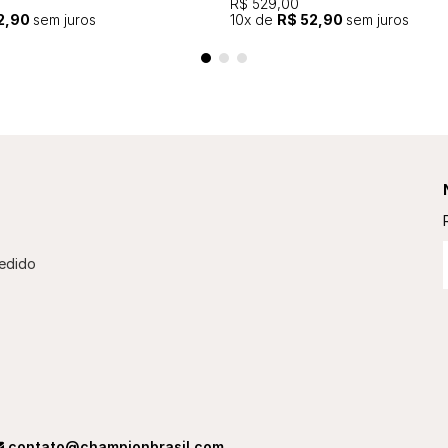
R$ 529,00
2,90
sem juros
10
x de
R$ 52,90
sem juros
edido
contato@championbrasil.com