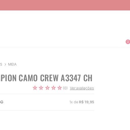
0
S
MEIA
PION CAMO CREW A3347 CH
☆
☆
☆
☆
☆
(
0
)
Ver avaliações
90
1
x de
R$
19
,
95