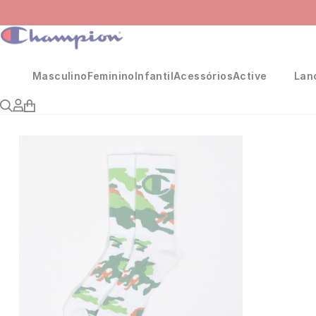
Masculino
Feminino
Infantil
Acessórios
Active
Lan