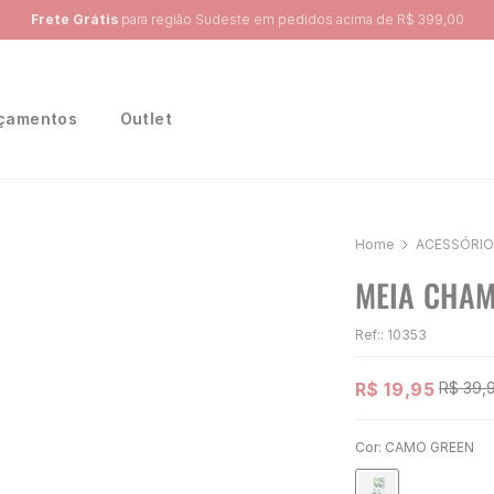
Ganhe 10% na primeira compra, utilizando o cupom:
PRIMEIRA10
çamentos
Outlet
ACESSÓRIO
MEIA CHAM
Ref:
:
10353
R$
19
,
95
R$
39
,
Cor:
CAMO GREEN