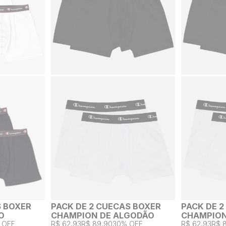
S BOXER
PACK DE 2 CUECAS BOXER
PACK DE 
O
CHAMPION DE ALGODÃO
CHAMPION
 OFF
R$ 62,93
R$ 89,90
30% OFF
R$ 62,93
R$ 