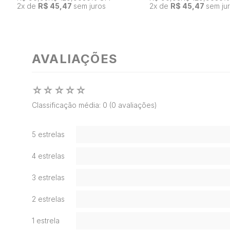
2
x de
R$ 45,47
sem juros
2
x de
R$ 45,47
sem ju
AVALIAÇÕES
☆
☆
☆
☆
☆
Classificação média: 0
(0 avaliações)
5 estrelas
4 estrelas
3 estrelas
2 estrelas
1 estrela