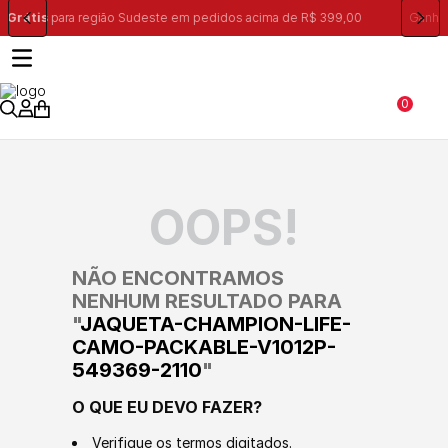
R$ 399,00
Ganhe 10% na primeira compra, utilizando o cupom:
PRIME
0
OOPS!
NÃO ENCONTRAMOS
NENHUM RESULTADO PARA
"
JAQUETA-CHAMPION-LIFE-
CAMO-PACKABLE-V1012P-
549369-2110
"
O QUE EU DEVO FAZER?
Verifique os termos digitados.