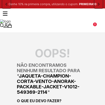
 utilizando o cupom:
PRIMEIRA10
Frete Grátis
para região Sudeste
0
OOPS!
NÃO ENCONTRAMOS
NENHUM RESULTADO PARA
"
JAQUETA-CHAMPION-
CORTA-VENTO-ANORAK-
PACKABLE-JACKET-V1012-
549369-2114
"
O QUE EU DEVO FAZER?