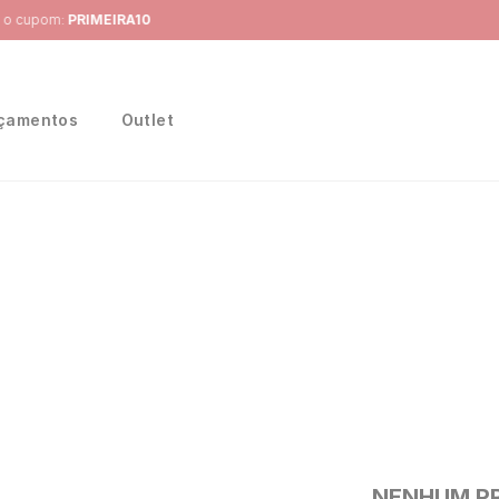
Frete Grátis
para região Sudeste em pedidos acima de R$ 399,00
çamentos
Outlet
NENHUM P