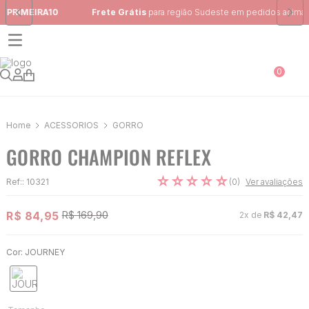
Frete Grátis
para região Sudeste em pedidos acima de R$ 399,00
0
ACESSÓRIOS
GORRO
GORRO CHAMPION REFLEX
☆
☆
☆
☆
☆
(
0
)
Ref:
:
10321
Ver avaliações
R$
84
,
95
R$
169
,
90
2
x de
R$
42
,
47
Cor:
JOURNEY