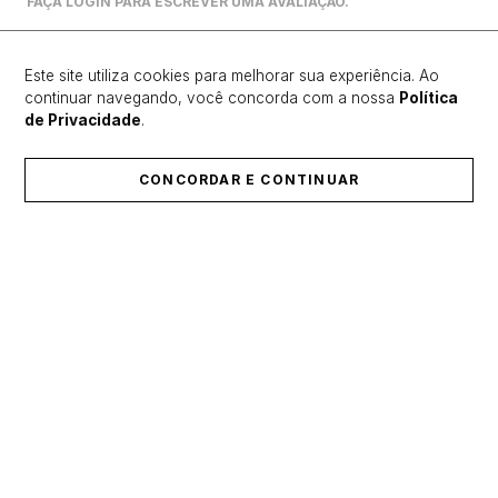
FAÇA LOGIN PARA ESCREVER UMA AVALIAÇÃO.
Mais recentes
Todos
Este site utiliza cookies para melhorar sua experiência. Ao
continuar navegando, você concorda com a nossa
Política
de Privacidade
.
Carregando avaliações…
CONCORDAR E CONTINUAR
ÚLTIMOS LANÇAMENTOS