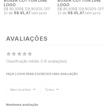
BOXER COTTON LINE
BOXER COTTON LINE
LOGO
LOGO
R$ 90,93
R$ 129,90
30% OFF
R$ 90,93
R$ 129,90
30% OFF
2
x de
R$ 45,47
sem juros
2
x de
R$ 45,47
sem juros
AVALIAÇÕES
☆
☆
☆
☆
☆
Classificação média: 0
(0 avaliações)
FAÇA LOGIN PARA ESCREVER UMA AVALIAÇÃO.
Mais recentes
Todos
Nenhuma avaliação