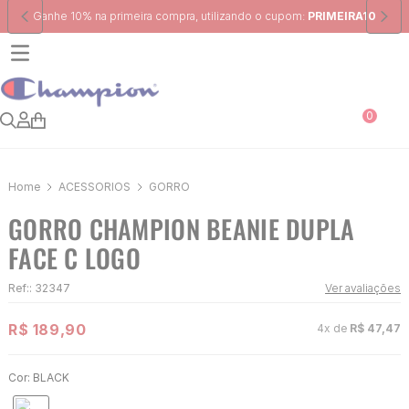
Frete Grátis
para região Sudeste em pedidos acima de R$ 399,00
0
ACESSÓRIOS
GORRO
GORRO CHAMPION BEANIE DUPLA
FACE C LOGO
Ref:
:
32347
Ver avaliações
R$
189
,
90
4
x de
R$
47
,
47
Cor:
BLACK