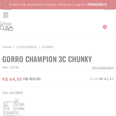
Frete Grátis
para região Sudeste em pedidos acima de R$ 399,00
0
ACESSÓRIOS
GORRO
GORRO CHAMPION 3C CHUNKY
Ref:
:
10318
Ver avaliações
R$
84
,
95
R$
169
,
90
2
x de
R$
42
,
47
Cor:
OX GRAY