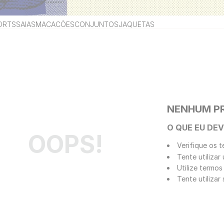
ORTS
SAIAS
MACACÕES
CONJUNTOS
JAQUETAS
NENHUM P
O QUE EU DEV
OOPS!
Verifique os t
Tente utilizar
Utilize termos
Tente utiliza