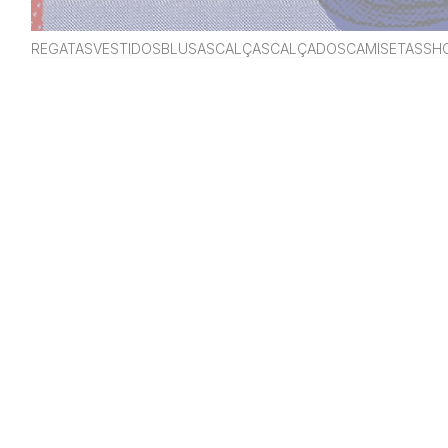
REGATAS
VESTIDOS
BLUSAS
CALÇAS
CALÇADOS
CAMISETAS
SH