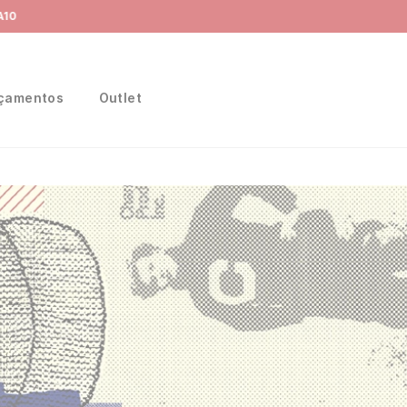
Frete Grátis
para região Sudeste em pedidos acima de R$ 399,00
çamentos
Outlet