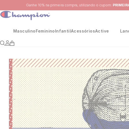
Masculino
Feminino
Infantil
Acessórios
Active
Lan