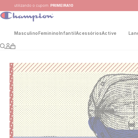
Masculino
Feminino
Infantil
Acessórios
Active
Lan