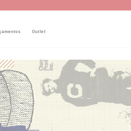
Frete Grátis
para região Sudeste em pedidos acima de R$ 399,00
çamentos
Outlet