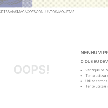
ORTS
SAIAS
MACACÕES
CONJUNTOS
JAQUETAS
NENHUM P
O QUE EU DEV
OOPS!
Verifique os t
Tente utilizar
Utilize termos
Tente utiliza