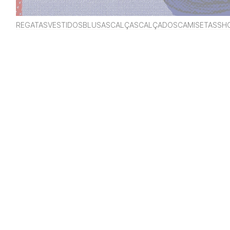
REGATAS
VESTIDOS
BLUSAS
CALÇAS
CALÇADOS
CAMISETAS
SH