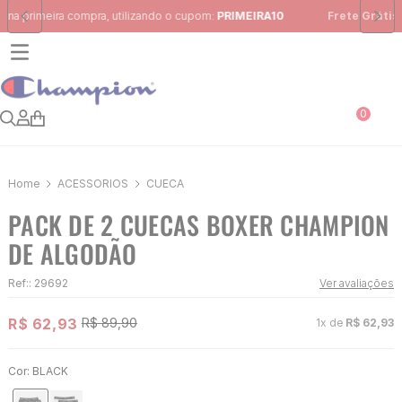
Frete Grátis
para região Sudeste em pedidos acima de R$ 399,00
0
ACESSÓRIOS
CUECA
PACK DE 2 CUECAS BOXER CHAMPION
DE ALGODÃO
Ref:
:
29692
Ver avaliações
R$
62
,
93
R$
89
,
90
1
x de
R$
62
,
93
Cor:
BLACK