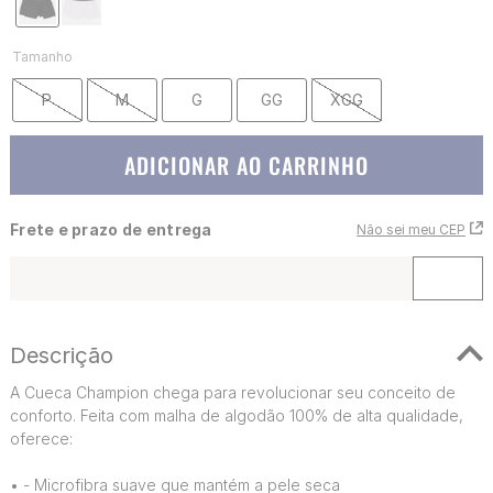
Tamanho
P
M
G
GG
XGG
ADICIONAR AO CARRINHO
Frete e prazo de entrega
Não sei meu CEP
Descrição
A Cueca Champion chega para revolucionar seu conceito de
conforto. Feita com malha de algodão 100% de alta qualidade,
oferece:
•
- Microfibra suave que mantém a pele seca