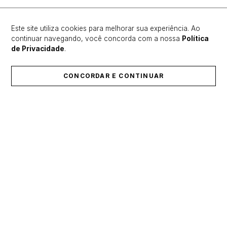
Mais recentes
Todos
Este site utiliza cookies para melhorar sua experiência. Ao
continuar navegando, você concorda com a nossa
Política
de Privacidade
.
Carregando avaliações…
CONCORDAR E CONTINUAR
ÚLTIMOS LANÇAMENTOS