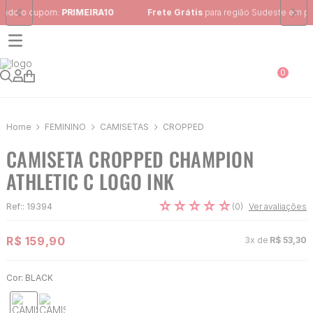
Frete Grátis
para região Sudeste em pedidos acima de R$ 399,00
0
FEMININO
CAMISETAS
CROPPED
CAMISETA CROPPED CHAMPION
ATHLETIC C LOGO INK
☆
☆
☆
☆
☆
(
0
)
Ref:
:
19394
Ver avaliações
R$
159
,
90
3
x de
R$
53
,
30
Cor:
BLACK