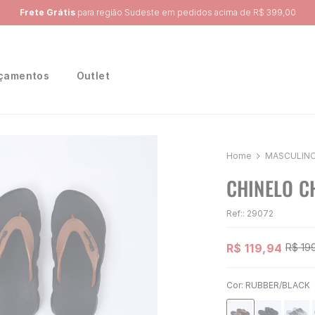
Ganhe 10% na primeira compra, utilizando o cupom:
PRIMEIRA10
çamentos
Outlet
MASCULIN
CHINELO C
Ref:
:
29072
R$
119
,
94
R$
19
Cor:
RUBBER/BLACK