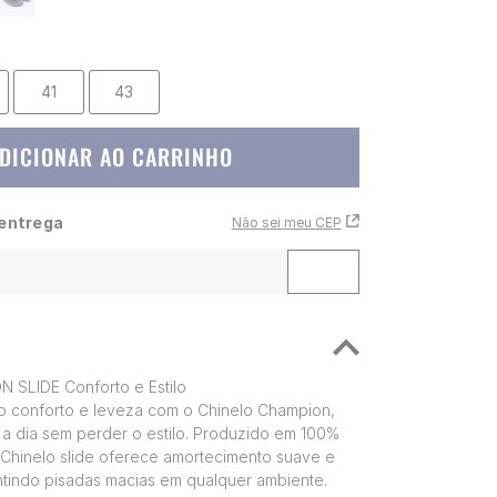
41
43
DICIONAR AO CARRINHO
 entrega
Não sei meu CEP
SLIDE Conforto e Estilo
o conforto e leveza com o Chinelo Champion,
a a dia sem perder o estilo. Produzido em 100%
 Chinelo slide oferece amortecimento suave e
ntindo pisadas macias em qualquer ambiente.