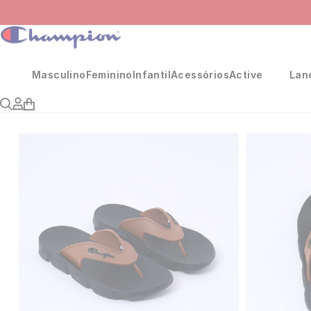
Masculino
Feminino
Infantil
Acessórios
Active
Lan