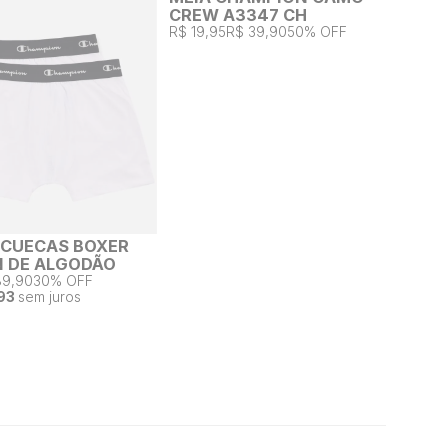
CREW A3347 CH
R$ 19,95
R$ 39,90
50% OFF
2 CUECAS BOXER
 DE ALGODÃO
89,90
30% OFF
93
sem juros