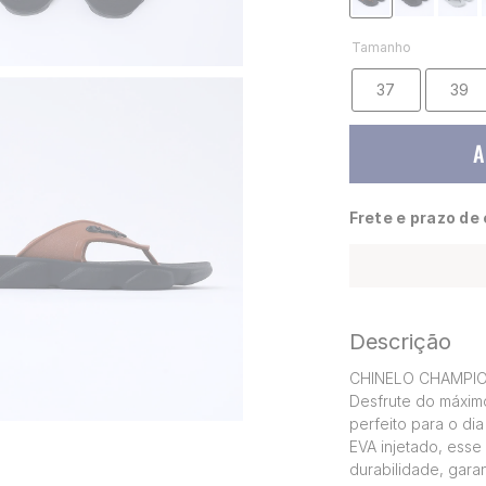
Tamanho
37
39
A
Frete e prazo de
Descrição
CHINELO CHAMPION 
Desfrute do máxim
perfeito para o di
EVA injetado, esse
durabilidade, gara