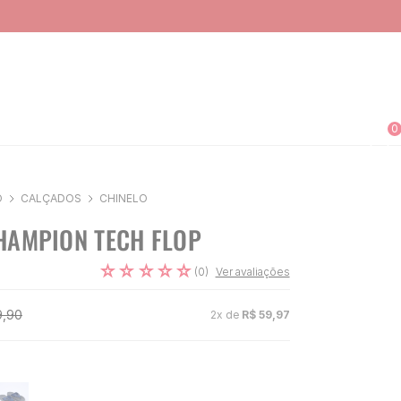
0
O
CALÇADOS
CHINELO
HAMPION TECH FLOP
☆
☆
☆
☆
☆
(
0
)
Ver avaliações
9
,
90
2
x de
R$
59
,
97