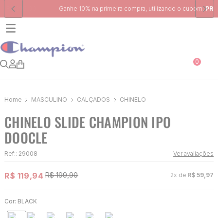
Ganhe 10% na primeira compra, utilizando o cupom:
PRIMEIRA10
0
MASCULINO
CALÇADOS
CHINELO
CHINELO SLIDE CHAMPION IPO
DOOCLE
Ref:
:
29008
Ver avaliações
R$
119
,
94
R$
199
,
90
2
x de
R$
59
,
97
Cor:
BLACK