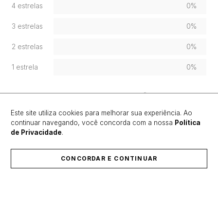
4 estrelas
0%
3 estrelas
0%
2 estrelas
0%
1 estrela
0%
FAÇA LOGIN PARA ESCREVER UMA AVALIAÇÃO.
Este site utiliza cookies para melhorar sua experiência. Ao
continuar navegando, você concorda com a nossa
Política
Mais recentes
Todos
de Privacidade
.
Nenhuma avaliação
CONCORDAR E CONTINUAR
ÚLTIMOS LANÇAMENTOS