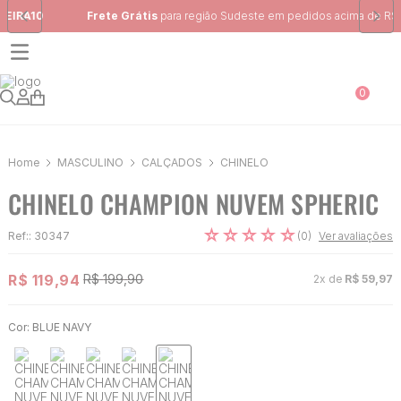
Frete Grátis
para região Sudeste em pedidos acima de R$ 399,00
0
MASCULINO
CALÇADOS
CHINELO
CHINELO CHAMPION NUVEM SPHERIC
☆
☆
☆
☆
☆
(
0
)
Ref:
:
30347
Ver avaliações
R$
119
,
94
R$
199
,
90
2
x de
R$
59
,
97
Cor:
BLUE NAVY