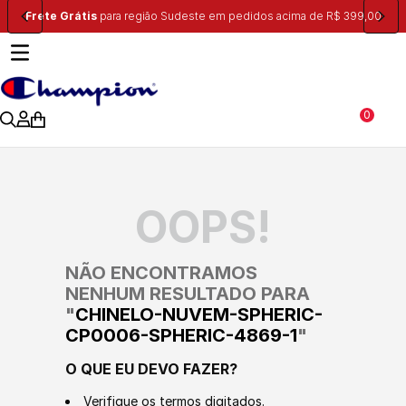
Frete Grátis
para região Sudeste em pedidos acima de R$ 399,00
0
OOPS!
NÃO ENCONTRAMOS
NENHUM RESULTADO PARA
"
CHINELO-NUVEM-SPHERIC-
CP0006-SPHERIC-4869-1
"
O QUE EU DEVO FAZER?
Verifique os termos digitados.