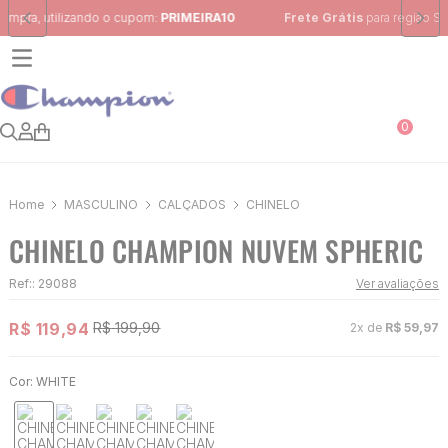
Frete Grátis
para região Sudeste em pedidos acima de R$ 399,00
0
MASCULINO
CALÇADOS
CHINELO
CHINELO CHAMPION NUVEM SPHERIC
Ref:
:
29088
Ver avaliações
R$
119
,
94
R$
199
,
90
2
x de
R$
59
,
97
Cor:
WHITE