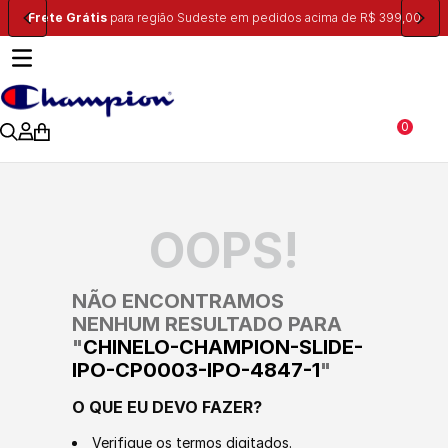
Frete Grátis
para região Sudeste em pedidos acima de R$ 399,00
0
OOPS!
NÃO ENCONTRAMOS
NENHUM RESULTADO PARA
"
CHINELO-CHAMPION-SLIDE-
IPO-CP0003-IPO-4847-1
"
O QUE EU DEVO FAZER?
Verifique os termos digitados.