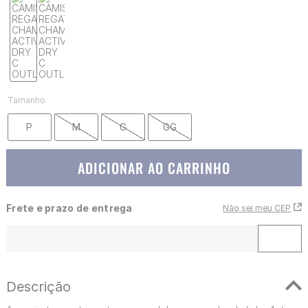
Tamanho
P
M
G
GG
ADICIONAR AO CARRINHO
Frete e prazo de entrega
Não sei meu CEP
Descrição