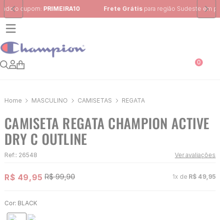
Frete Grátis
para região Sudeste em pedidos acima de R$ 399,00
0
MASCULINO
CAMISETAS
REGATA
CAMISETA REGATA CHAMPION ACTIVE
DRY C OUTLINE
Ref:
:
26548
Ver avaliações
R$
49
,
95
R$
99
,
90
1
x de
R$
49
,
95
Cor:
BLACK