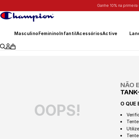
Masculino
Feminino
Infantil
Acessórios
Active
Lan
NÃO 
TANK-
O QUE 
OOPS!
Verifi
Tente 
Utili
Tente