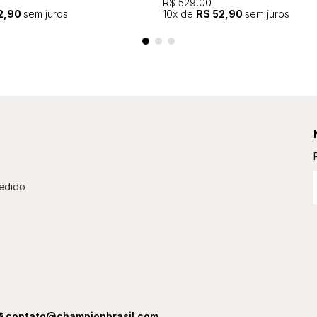
R$ 529,00
2,90
sem juros
10
x de
R$ 52,90
sem juros
edido
contato@championbrasil.com