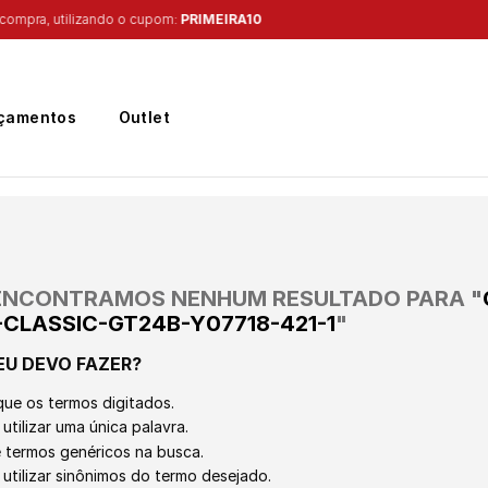
Frete Grátis
para região Sudeste em pedidos acima de R$ 399,00
çamentos
Outlet
ENCONTRAMOS NENHUM RESULTADO PARA "
CLASSIC-GT24B-Y07718-421-1
"
EU DEVO FAZER?
que os termos digitados.
utilizar uma única palavra.
ze termos genéricos na busca.
 utilizar sinônimos do termo desejado.