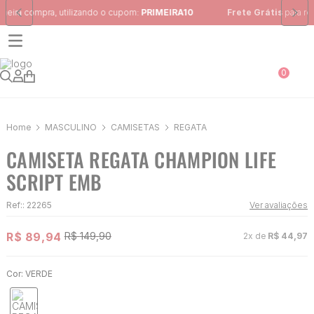
Frete Grátis
para região Sudeste em pedidos acima de R$ 399,00
0
MASCULINO
CAMISETAS
REGATA
CAMISETA REGATA CHAMPION LIFE
SCRIPT EMB
Ref:
:
22265
Ver avaliações
R$
89
,
94
R$
149
,
90
2
x de
R$
44
,
97
Cor:
VERDE