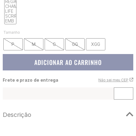
Tamanho
P
M
G
GG
XGG
ADICIONAR AO CARRINHO
Frete e prazo de entrega
Não sei meu CEP
Descrição