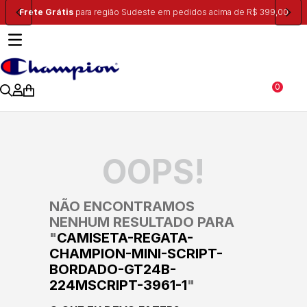
Frete Grátis
para região Sudeste em pedidos acima de R$ 399,00
0
OOPS!
NÃO ENCONTRAMOS
NENHUM RESULTADO PARA
"
CAMISETA-REGATA-
CHAMPION-MINI-SCRIPT-
BORDADO-GT24B-
224MSCRIPT-3961-1
"