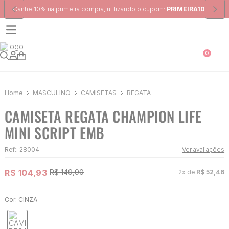
Frete Grátis
para região Sudeste em pedidos acima de R$ 399,00
0
MASCULINO
CAMISETAS
REGATA
CAMISETA REGATA CHAMPION LIFE
MINI SCRIPT EMB
Ref:
:
28004
Ver avaliações
R$
104
,
93
R$
149
,
90
2
x de
R$
52
,
46
Cor:
CINZA