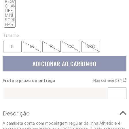
Tamanho
P
M
G
GG
XGG
ADICIONAR AO CARRINHO
Frete e prazo de entrega
Não sei meu CEP
Descrição
A camiseta conta com modelagem regular da linha Athletic e é