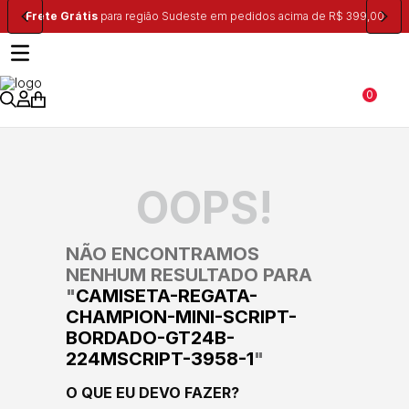
Frete Grátis
para região Sudeste em pedidos acima de R$ 399,00
0
OOPS!
NÃO ENCONTRAMOS
NENHUM RESULTADO PARA
"
CAMISETA-REGATA-
CHAMPION-MINI-SCRIPT-
BORDADO-GT24B-
224MSCRIPT-3958-1
"
O QUE EU DEVO FAZER?