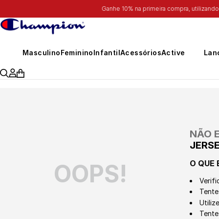
Masculino
Feminino
Infantil
Acessórios
Active
Lan
NÃO 
JERS
O QUE 
OOPS!
Verifi
Tente 
Utili
Tente