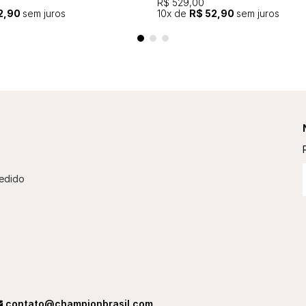
R$ 529,00
2,90
sem juros
10
x de
R$ 52,90
sem juros
edido
contato@championbrasil.com