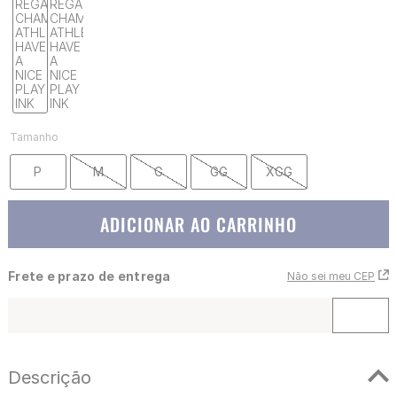
Tamanho
P
M
G
GG
XGG
ADICIONAR AO CARRINHO
Frete e prazo de entrega
Não sei meu CEP
Descrição