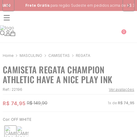
Frete Grátis
para região Sudeste em pedidos acima de R$ 399,00
0
MASCULINO
CAMISETAS
REGATA
CAMISETA REGATA CHAMPION
ATHLETIC HAVE A NICE PLAY INK
Ref:
:
22196
Ver avaliações
R$
74
,
95
R$
149
,
90
1
x de
R$
74
,
95
Cor:
OFF WHITE