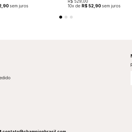
R$ 529,00
2,90
sem juros
10
x de
R$ 52,90
sem juros
edido
contato@championbrasil.com