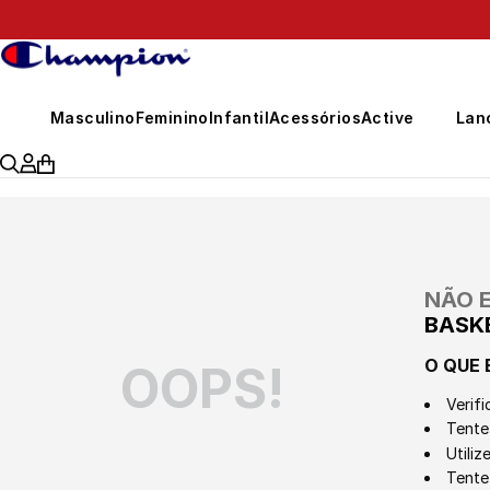
Masculino
Feminino
Infantil
Acessórios
Active
Lan
NÃO 
BASK
O QUE 
OOPS!
Verifi
Tente 
Utili
Tente