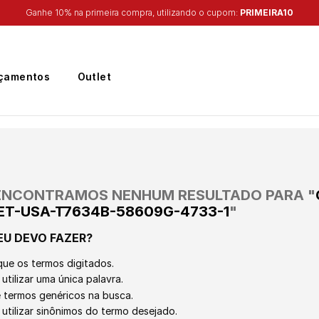
Frete Grátis
para região Sudeste em pedidos acima de R$ 399,00
çamentos
Outlet
ENCONTRAMOS NENHUM RESULTADO PARA "
ET-USA-T7634B-58609G-4733-1
"
EU DEVO FAZER?
que os termos digitados.
utilizar uma única palavra.
ze termos genéricos na busca.
 utilizar sinônimos do termo desejado.