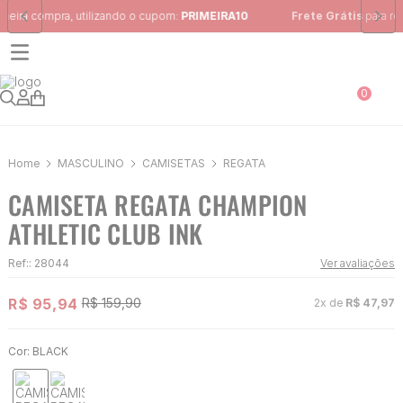
Frete Grátis
para região Sudeste em pedidos acima de R$ 399,00
0
MASCULINO
CAMISETAS
REGATA
CAMISETA REGATA CHAMPION
ATHLETIC CLUB INK
Ref:
:
28044
Ver avaliações
R$
95
,
94
R$
159
,
90
2
x de
R$
47
,
97
Cor:
BLACK