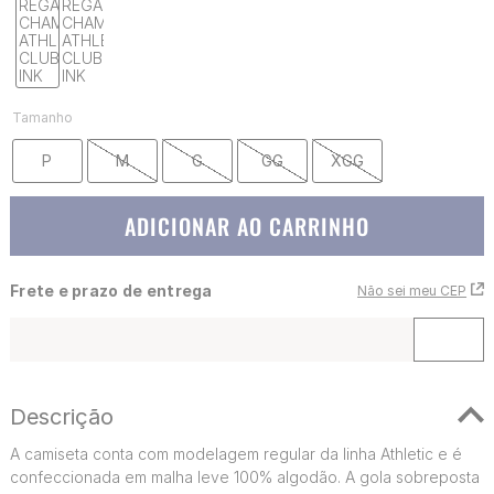
Tamanho
P
M
G
GG
XGG
ADICIONAR AO CARRINHO
Frete e prazo de entrega
Não sei meu CEP
Descrição
A camiseta conta com modelagem regular da linha Athletic e é
confeccionada em malha leve 100% algodão. A gola sobreposta