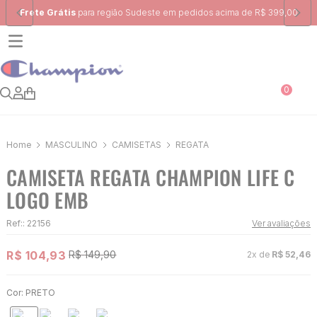
Frete Grátis
para região Sudeste em pedidos acima de R$ 399,00
0
MASCULINO
CAMISETAS
REGATA
CAMISETA REGATA CHAMPION LIFE C
LOGO EMB
Ref:
:
22156
Ver avaliações
R$
104
,
93
R$
149
,
90
2
x de
R$
52
,
46
Cor:
PRETO