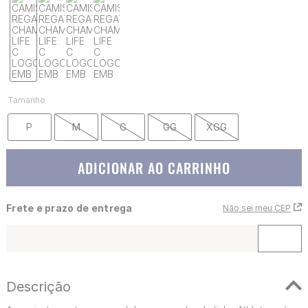
Tamanho
P
M
G
GG
XGG
ADICIONAR AO CARRINHO
Frete e prazo de entrega
Não sei meu CEP
Descrição