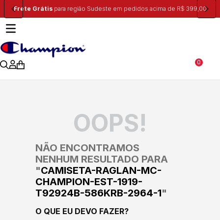
Frete Grátis
para região Sudeste em pedidos acima de R$ 399,00
0
OOPS!
NÃO ENCONTRAMOS
NENHUM RESULTADO PARA
"
CAMISETA-RAGLAN-MC-
CHAMPION-EST-1919-
T92924B-586KRB-2964-1
"
O QUE EU DEVO FAZER?