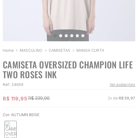
MASCULINO
CAMISETAS
MANGA CURTA
CAMISETA OVERSIZED CHAMPION LIFE
TWO ROSES INK
Ref:
:
24659
Ver avaliações
R$
119
,
95
R$
239
,
90
2
x de
R$
59
,
97
Cor:
AUTUMN BEIGE