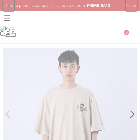
Frete Grátis
para região Sudeste em pedidos acima de R$ 399,00
0