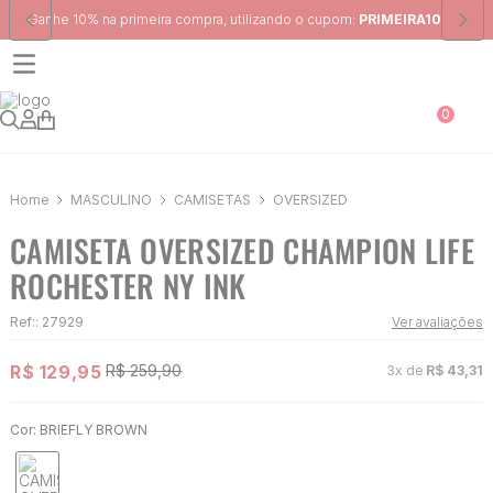
Frete Grátis
para região Sudeste em pedidos acima de R$ 399,00
0
MASCULINO
CAMISETAS
OVERSIZED
CAMISETA OVERSIZED CHAMPION LIFE
ROCHESTER NY INK
Ref:
:
27929
Ver avaliações
R$
129
,
95
R$
259
,
90
3
x de
R$
43
,
31
Cor:
BRIEFLY BROWN