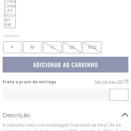
Tamanho
P
M
G
GG
XGG
ADICIONAR AO CARRINHO
Frete e prazo de entrega
Não sei meu CEP
Descrição
A camiseta conta com modelagem Oversized da linha Life eé