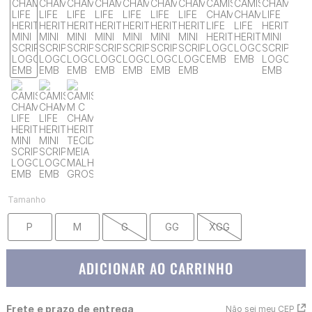
Tamanho
P
M
G
GG
XGG
ADICIONAR AO CARRINHO
Frete e prazo de entrega
Não sei meu CEP