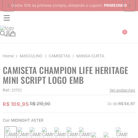
Frete Grátis
para região Sudeste em pedidos acima de R$ 399,00
0
MASCULINO
CAMISETAS
MANGA CURTA
CAMISETA CHAMPION LIFE HERITAGE
MINI SCRIPT LOGO EMB
Ref:
:
21721
Ver avaliações
R$
109
,
95
R$
219
,
90
2
x de
R$
54
,
97
Cor:
MIDNIGHT ASTER