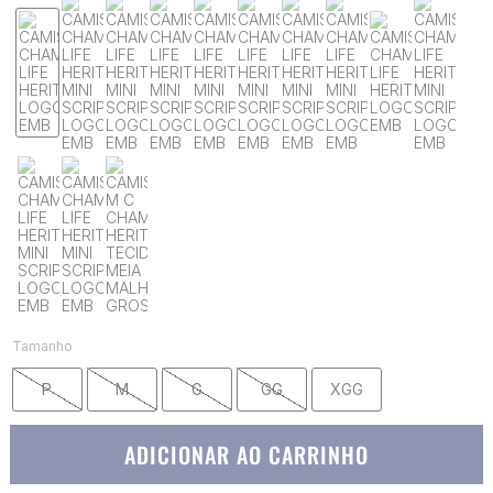
Tamanho
P
M
G
GG
XGG
ADICIONAR AO CARRINHO