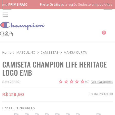
Frete Grátis
para região Sudeste em pedidos acima de R$ 399,00
0
MASCULINO
CAMISETAS
MANGA CURTA
CAMISETA CHAMPION LIFE HERITAGE
LOGO EMB
☆
☆
☆
☆
☆
(
0
)
Ref:
:
29382
Ver avaliações
R$
219
,
90
5
x de
R$
43
,
98
Cor:
FLEETING GREEN