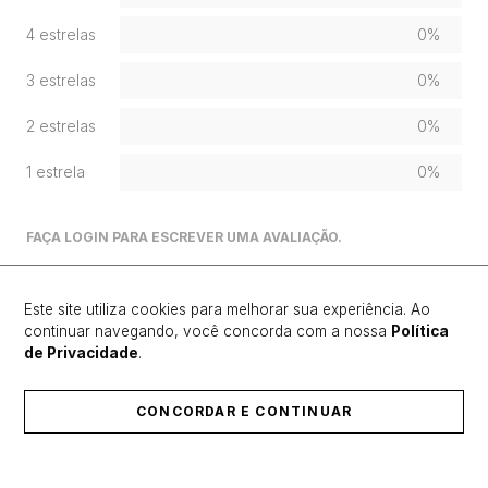
4 estrelas
0%
3 estrelas
0%
2 estrelas
0%
1 estrela
0%
FAÇA LOGIN PARA ESCREVER UMA AVALIAÇÃO.
Mais recentes
Todos
Este site utiliza cookies para melhorar sua experiência. Ao
continuar navegando, você concorda com a nossa
Política
de Privacidade
.
Carregando avaliações…
CONCORDAR E CONTINUAR
ÚLTIMOS LANÇAMENTOS