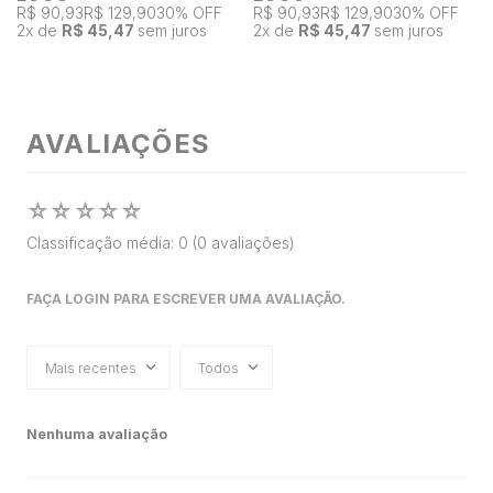
R$ 90,93
R$ 129,90
30% OFF
R$ 90,93
R$ 129,90
30% OFF
2
x de
R$ 45,47
sem juros
2
x de
R$ 45,47
sem juros
AVALIAÇÕES
☆
☆
☆
☆
☆
Classificação média: 0
(0 avaliações)
FAÇA LOGIN PARA ESCREVER UMA AVALIAÇÃO.
Mais recentes
Todos
Nenhuma avaliação