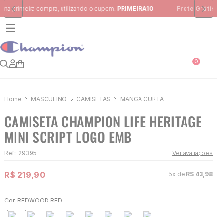
Frete Grátis
para região Sudeste em pedidos acima de R$ 399,00
0
MASCULINO
CAMISETAS
MANGA CURTA
CAMISETA CHAMPION LIFE HERITAGE
MINI SCRIPT LOGO EMB
Ref:
:
29395
Ver avaliações
R$
219
,
90
5
x de
R$
43
,
98
Cor:
REDWOOD RED