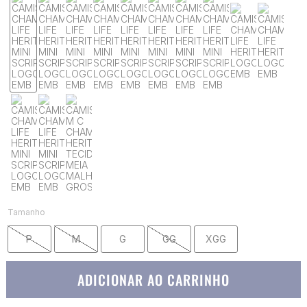
Tamanho
P
M
G
GG
XGG
ADICIONAR AO CARRINHO