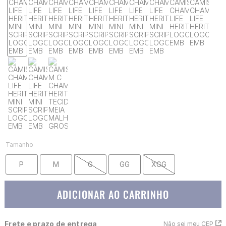
Tamanho
P
M
G
GG
XGG
ADICIONAR AO CARRINHO
Frete e prazo de entrega
Não sei meu CEP