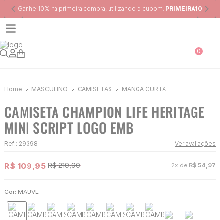
Frete Grátis
para região Sudeste em pedidos acima de R$ 399,00
0
MASCULINO
CAMISETAS
MANGA CURTA
CAMISETA CHAMPION LIFE HERITAGE
MINI SCRIPT LOGO EMB
Ref:
:
29398
Ver avaliações
R$
109
,
95
R$
219
,
90
2
x de
R$
54
,
97
Cor:
MAUVE