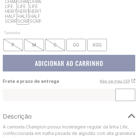
Tamanho
P
M
G
GG
XGG
ADICIONAR AO CARRINHO
Frete e prazo de entrega
Não sei meu CEP
Descrição
A camiseta Champion possui modelagem regular da linha Life,
confeccionada em malha pesada de algodão com alta gramatura