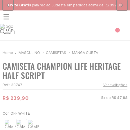
 região Sudeste em pedidos acima de R$ 399,00
Ganhe 10% na prime
0
MASCULINO
CAMISETAS
MANGA CURTA
CAMISETA CHAMPION LIFE HERITAGE
HALF SCRIPT
Ref:
:
30747
Ver avaliações
R$
239
,
90
5
x de
R$
47
,
98
Cor:
OFF WHITE