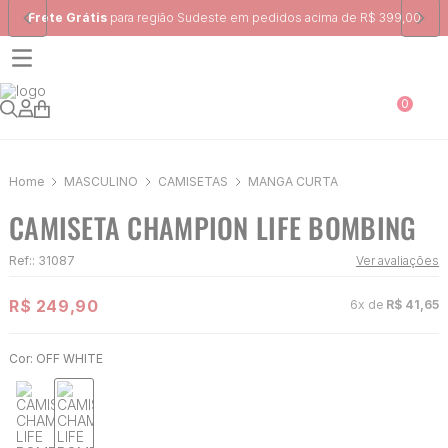
Ganhe 10% na primeira compra, utilizando o cupom:
PRIMEIRA10
0
MASCULINO
CAMISETAS
MANGA CURTA
CAMISETA CHAMPION LIFE BOMBING
Ref:
:
31087
Ver avaliações
R$
249
,
90
6
x de
R$
41
,
65
Cor:
OFF WHITE