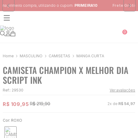
Frete Grátis
para região Sudeste em pedidos acima de R$ 399,00
0
MASCULINO
CAMISETAS
MANGA CURTA
CAMISETA CHAMPION X MELHOR DIA
SCRIPT INK
Ref:
:
29530
Ver avaliações
R$
109
,
95
R$
219
,
90
2
x de
R$
54
,
97
Cor:
ROXO